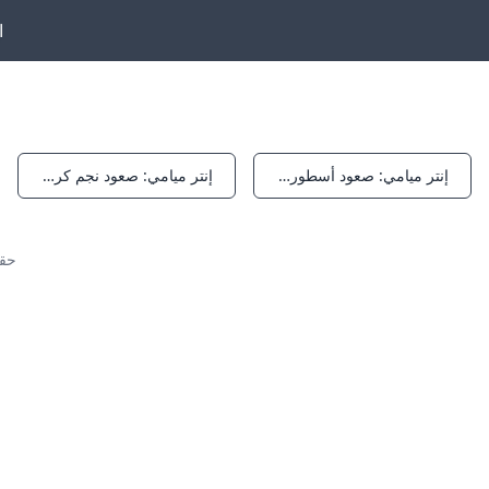
ا
إنتر ميامي: صعود أسطورة ميسي في الدوري الأمريكي
إنتر ميامي: صعود نجم كرة القدم الأمريكية
Notifications
Notifications
حقو