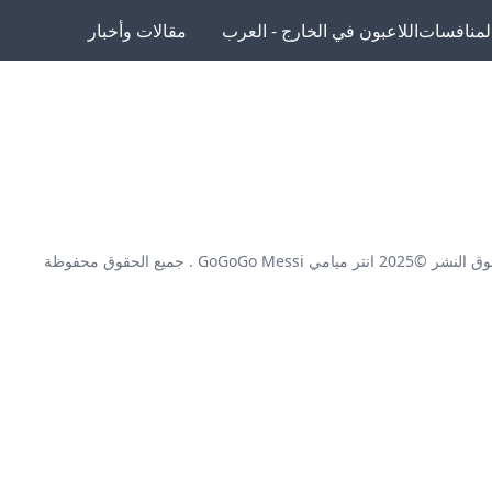
لمنافسات
اللاعبون في الخارج - العرب
مقالات وأخبار
ق النشر ©2025
انتر ميامي GoGoGo Messi
. جميع الحقوق محفوظة