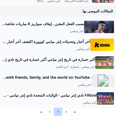
كرة القدم الأمريكية
انتر ميامي
MLS
المقالات الموصى بها
بسبب الفعل المقزز.. إيقاف سواريز 6 مباريات شاشة تلقى لويس سواريز، لاعب فريق إنتر ميامي الأميركي لكرة القدم، عقوبة الإيقاف لـ6 مباريات بعدما قام بالبصق على مدرب سياتل ساوندرز في نهاية المباراة التي خسرها إنت 4d 23h تلقى لويس سواريز، لاعب فريق إنتر ميامي الأميركي لكرة القدم، عقوبة الإيقاف لـ6 مباريات بعدما قام بالبصق على مدرب سياتل ساوندرز في نهاية المباراة التي خسرها إنتر ميامي بثلاثية نظيفة في نهائي كأس الدوريات، الأحد الماضي. كما تم إيقاف سيرخيو بوسكيتس وتوماس أفيلس، ثنائي انتر ميامي بسبب مشاركتهما في الشجار، إلى جانب ستيفين لينهارت ، عضو الجهاز الفني لفريق ساوندرز.
انتر ميامي
آخر أخبار وتحديثات إنتر ميامي كووورة اكتشف آخر أخبار وتحديثات فريق إنتر ميامي، من شائعات الانتقالات والقصص العاجلة إلى نتائج المباريات، لدينا التغطية الكاملة! الدوري الأمريكيعقوبة جديدة ضد سواريز15:568 سبتمبر 2025الدوري الأمريكيسواريز يعتذر عن فعله المشين05:525 سبتمبر 2025ليونيل ميسيميسي يواسي نفسه بعد خيبة ثقيلة17:031 سبتمبر 2025سياتل ساوندرز ضد إنتر ميامي حلم ميسي يتبدد.. سياتل ساوندرز يصعق إنتر ميامي ويتوج بكأس الرابطتين02:271 سبتمبر 2025كأس الدوريات الأمريكيةجدول مباريات وترتيب مجموعة إنتر ميامي في كأس الدوريات 2025 .. والقنوات الناقلةكل ما تريد معرفته عن مباريات إنتر ميامي في كأس الدوريات الأمريكية 202501:141 سبتمبر 2025سياتل ساوندرز ضد إنتر مياميميسي يستهدف لقبه الثاني في كأس الرابطتين04:2830 أغسطس 2025إنتر ميامي ضد أورلاندو سيتي سجل ثنائية.
انتر ميامي
أكبر خسارة في تاريخ إنتر ميامي أكبر خسارة في تاريخ نادي إنتر ميامي حدثت في الدوري الأمريكي لكرة القدم (MLS) عندما خسر الفريق بنتيجة 0-5 أمام نيو إنجلاند ريفولوشن في يوليو 2022. كما تعرض الفريق لخسائر ثقيلة أخرى منها خسارة 5-1 أمام أوستن إف سي في مارس 2022، وخسارة 5-1 أمام ناشفيل في سبتمبر 2021. ومؤخرًا، في كأس العالم للأندية 2025، تعرض إنتر ميامي لهزيمة ثقيلة بنتيجة 0-4 أمام باريس سان جيرمان، وهي تعتبر واحدة من أسوأ الهزائم التي تلقاها الفريق خلال مشاركاته الدولية، ولكنها ليست الأكبر في مسيرة الفريق على المستوى المحلي.
إنتر ميامي
خسارة
كرة القدم
- YouTube Enjoy the videos and music you love, upload original content, and share it all with friends, family, and the world on YouTube.
انتر ميامي
FilGoal نادي إنتر ميامي - الولايات المتحدة نادي إنتر ميامي - الولايات المتحدة الرئيسية أخبار مباريات ميركاتو فانتازي في الجول مسابقة التوقعات فيديوهات عدسات آراء حرة ركن الألعاب الدوري المصري الدوري الإنجليزي الممتاز الدوري الإسباني الدوري الإيطالي الدوري الفرنسي الدوري الألماني الدوري السعودي للمحترفين دوري أبطال إفريقيا كأس الكونفدرالية دوري أبطال أوروبا كل البطولات الكرة المصرية الدوري المصري الكرة الأوروبية الكرة الإفريقية منتخب مصر سعودي في الجول الدوري الإنجليزي الدوري الإسباني دوري أبطال أوروبا القسم الثاني رياضات أخرى
انتر ميامي
1
»»
»
«
««