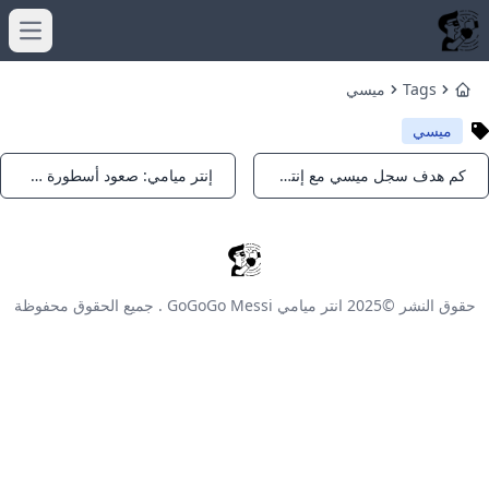
menu
Tags
ميسي
Home
ميسي
كم هدف سجل ميسي مع إنتر ميامي؟
إنتر ميامي: صعود أسطورة ميسي في الدوري الأمريكي
Notifications
Notifications
حقوق النشر ©2025
انتر ميامي GoGoGo Messi
. جميع الحقوق محفوظة