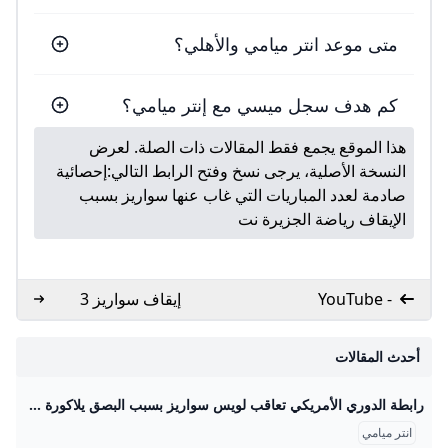
متى موعد انتر ميامي والأهلي؟
كم هدف سجل ميسي مع إنتر ميامي؟
هذا الموقع يجمع فقط المقالات ذات الصلة. لعرض
النسخة الأصلية، يرجى نسخ وفتح الرابط التالي:
إحصائية
صادمة لعدد المباريات التي غاب عنها سواريز بسبب
الإيقاف رياضة الجزيرة نت
- YouTube
إيقاف سواريز 3
مباريات كووورة
أحدث المقالات
رابطة الدوري الأمريكي تعاقب لويس سواريز بسبب البصق يلاكورة وقعت رابطة الدوري الأمريكي، عقوبة إيقاف جديدة على لويس سواريز لاعب إنتر ميامي، بعد المشاجرة مع أعضاء فريق سياتل ساوندرز، أدت إلى البصق. مباريات الغد كتب - محمد الحاوي 11:16 م 08/09/2025 واقعة بصق لويس سواريز تابعنا على وقعت رابطة الدوري الأمريكي، عقوبة إيقاف جديدة على لويس سواريز لاعب إنتر ميامي، بعد المشاجرة مع أعضاء فريق سياتل ساوندرز، أدت إلى البصق. إنتر ميامي خسر مباراة ضد سياتل ساوندرز (0-3)، في مباراة أقيمت الأسبوع الماضي، والتي شهدت حدوث مشاجرة بعد اللقاء، قام خلالها لويس سواريز بالبصق على مدرب الفريق المكسيكي.
انتر ميامي