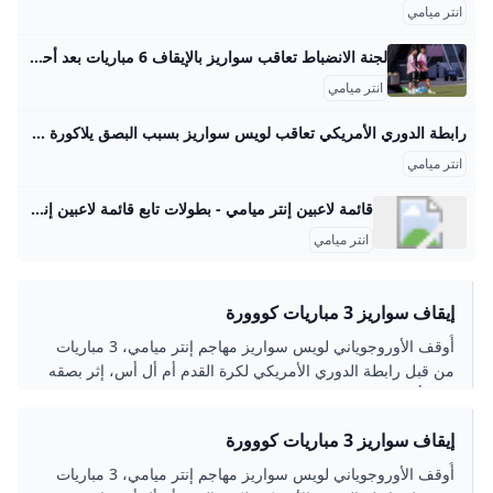
انتر ميامي
لجنة الانضباط تعاقب سواريز بالإيقاف 6 مباريات بعد أحداث نهائي كأس الرابطتين قناة صدى البلد عبد الرحمن مصطفى06 سبتمبر 2025 | 02:28 مساءً
انتر ميامي
رابطة الدوري الأمريكي تعاقب لويس سواريز بسبب البصق يلاكورة وقعت رابطة الدوري الأمريكي، عقوبة إيقاف جديدة على لويس سواريز لاعب إنتر ميامي، بعد المشاجرة مع أعضاء فريق سياتل ساوندرز، أدت إلى البصق. مباريات الغد كتب - محمد الحاوي 11:16 م 08/09/2025 واقعة بصق لويس سواريز تابعنا على وقعت رابطة الدوري الأمريكي، عقوبة إيقاف جديدة على لويس سواريز لاعب إنتر ميامي، بعد المشاجرة مع أعضاء فريق سياتل ساوندرز، أدت إلى البصق. إنتر ميامي خسر مباراة ضد سياتل ساوندرز (0-3)، في مباراة أقيمت الأسبوع الماضي، والتي شهدت حدوث مشاجرة بعد اللقاء، قام خلالها لويس سواريز بالبصق على مدرب الفريق المكسيكي.
انتر ميامي
قائمة لاعبين إنتر ميامي - بطولات تابع قائمة لاعبين إنتر ميامي
انتر ميامي
إيقاف سواريز 3 مباريات كووورة
أُوقف الأوروجوياني لويس سواريز مهاجم إنتر ميامي، 3 مباريات
من قبل رابطة الدوري الأمريكي لكرة القدم أم أل أس، إثر بصقه
على أحد مسؤولي نادي سياتل ساوندرز خلال مواجهتهما في نهائي
كأس الرابطتين الأميركية-المكسيكية.
إيقاف سواريز 3 مباريات كووورة
أُوقف الأوروجوياني لويس سواريز مهاجم إنتر ميامي، 3 مباريات