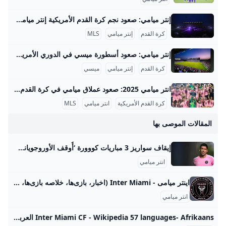
إنتر ميامي: صعود نجم كرة القدم الأمريكية إنتر ميامي هو نادي كرة قدم حديث النشأة تأسس عام 2018، وهو يمثل مدينة ميامي الأمريكية في دوري كرة القدم الأمريكي Major League Soccer (MLS). الفريق ينتمي إلى فئة الأندية الطموحة التي تسعى لإحداث تأثير كبير على مستوى كرة القدم في الولايات المتحدة والدوري الأمريكي على الخصوص. يمتلك النادي تاريخًا حافلًا رغم حداثة تأسيسه، مع انضمام نجوم عالميين مثل ليونيل ميسي في 2023، مما رفع من قيمة النادي وشهرته بشكل كبير.
كرة القدم
إنتر ميامي
MLS
إنتر ميامي: صعود أسطورة ميسي في الدوري الأمريكي تأسيس وإنطلاقة إنتر ميامي تأسس نادي إنتر ميامي في 2018 بأيدي النجم الإنجليزي ديفيد بيكهام وشركائه، وكان الهدف من إنشائه أن يكون فريق كرة قدم يعكس التنوع الثقافي لميامي، المدينة التي تمزج بين ثقافات أمريكا اللاتينية وأمريكا الشمالية. بدأ الفريق مشاركاته الرسمية في دوري MLS في عام 2020، في موسم كان استثنائياً بسبب جائحة كوفيد-19، التي تسببت في تأجيل وإنهاء بعض المباريات مبكراً. بالرغم من البداية الصعبة التي صاحبتها إصابات وتغيرات في قائمة اللاعبين، تمكن الفريق من حجز مكان له وسط فرق الدوري المحلية بسرعة، مما أثار فضول الجماهير بشكل متزايد.
كرة القدم
إنتر ميامي
ميسي
انتر ميامي 2025: صعود عملاق ميامي في كرة القدم الأمريكية انتر ميامي هو نادٍ رياضي حديث بدأ مشواره في الدوري الأمريكي للمحترفين (MLS) في موسم 2020، وقد تم تأسيسه في عام 2018 بمدينة ميامي بولاية فلوريدا. يمتلك النادي هوية متميزة تجمع بين الطابع اللاتيني الغني في ميامي وتأثيرات كرة القدم الأوروبية، وهو جزء من مشروع أكبر لتطوير كرة القدم في الجنوب الشرقي للولايات المتحدة. في مرحلته التأسيسية، استثمر فيه مجموعة من رجال الأعمال بقيادة ديفيد بيكهام، الذي يعد من أشهر نجوم كرة القدم العالميين السابقين، وهذا الأمر أعطى النادي زخماً إعلامياً كبيراً حتى قبل لعب أول مباراة له.
كرة القدم الأمريكية
انتر ميامي
MLS
المقالات الموصى بها
إيقاف سواريز 3 مباريات كووورة ‘أُوقف الأوروجوياني لويس سواريز مهاجم إنتر ميامي، 3 مباريات من قبل رابطة الدوري الأمريكي لكرة القدم “أم أل أس”، إثر بصقه على أحد مسؤولي نادي سياتل ساوندرز خلال مواجهتهما في نهائي كأس الرابطتين الأميركية-المكسيكية.’ AFP08 سبتمبر 202515:56
انتر ميامي
اینتر میامی - Inter Miami (اخبار، بازی‌ها، خلاصه بازی‌ها، برترین بازیکنان، نقل و انتقالات و حواشی) ورزش سه اینتر میامی شامل اخبار،بازی‌ها و نتیجه بازی‌های اینتر میامی به همراه برنامه بازی‌ها،بازی بعدی اینتر میامی ،ویدیوها و بازیکنان تیم اینتر میامی مشاهده همهمشاهده همه
انتر ميامي
Inter Miami CF - Wikipedia 57 languages- Afrikaans العربية Azərbaycanca Basa Bali বাংলা Беларуская (тарашкевіца) Български Català Češ